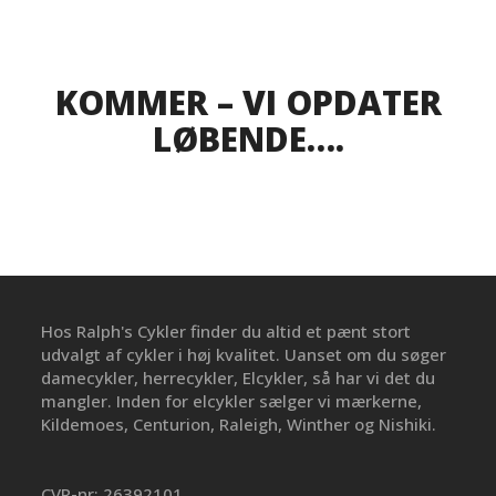
KOMMER – VI OPDATER
LØBENDE….
Hos Ralph's Cykler finder du altid et pænt stort
udvalgt af cykler i høj kvalitet. Uanset om du søger
damecykler, herrecykler, Elcykler, så har vi det du
mangler. Inden for elcykler sælger vi mærkerne,
Kildemoes, Centurion, Raleigh, Winther og Nishiki.
CVR-nr: 26392101