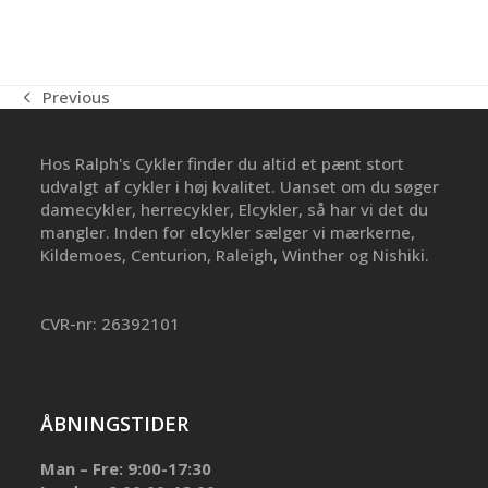
Previous
previous
post:
Hos Ralph's Cykler finder du altid et pænt stort
udvalgt af cykler i høj kvalitet. Uanset om du søger
damecykler, herrecykler, Elcykler, så har vi det du
mangler. Inden for elcykler sælger vi mærkerne,
Kildemoes, Centurion, Raleigh, Winther og Nishiki.
CVR-nr: 26392101
ÅBNINGSTIDER
Man – Fre: 9:00-17:30