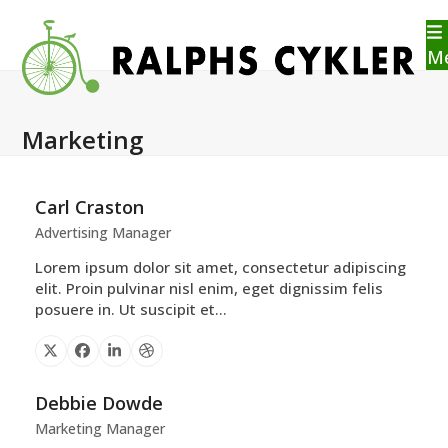
Skip
to
content
M
Marketing
Carl Craston
Advertising Manager
Lorem ipsum dolor sit amet, consectetur adipiscing
elit. Proin pulvinar nisl enim, eget dignissim felis
posuere in. Ut suscipit et…
X
Facebook
Linkedin
Dribbble
Debbie Dowde
Marketing Manager