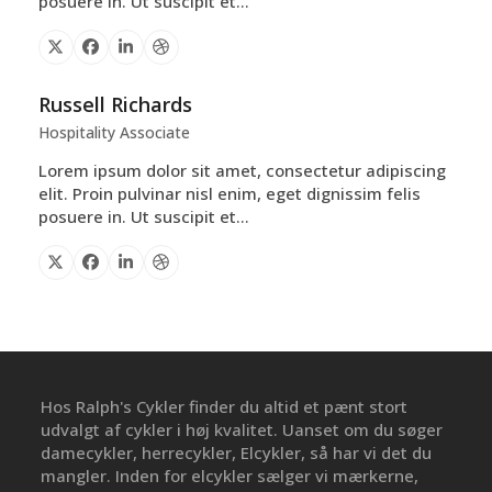
posuere in. Ut suscipit et…
X
Facebook
Linkedin
Dribbble
Russell Richards
Hospitality Associate
Lorem ipsum dolor sit amet, consectetur adipiscing
elit. Proin pulvinar nisl enim, eget dignissim felis
posuere in. Ut suscipit et…
X
Facebook
Linkedin
Dribbble
Hos Ralph's Cykler finder du altid et pænt stort
udvalgt af cykler i høj kvalitet. Uanset om du søger
damecykler, herrecykler, Elcykler, så har vi det du
mangler. Inden for elcykler sælger vi mærkerne,