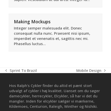
Making Mockups
Integer semper malesuada elit. Donec
consequat nulla nunc. Praesent nisi ipsum,
imperdiet et venenatis et, sagittis nec mi.
Phasellus luctus…
Sprint To Brazil
Mobile Design
previous
next
post:
post:
Hos Ralph's Cykler finder du altid et pænt stort
udvalgt af cykler i høj kvalitet. Uanset om du søger
damecykler, herrecykler, Elcykler, så har vi det du
mangler. Inden for elcykler sælger vi mærkerne,
Kildemoes, Centurion, Raleigh, Winther og Nishiki.