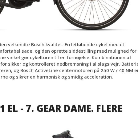
en velkendte Bosch kvalitet. En letløbende cykel med et
omfortabel sadel og den oprette siddestilling med mulighed for
rukne vinkel gør cykelturen til en fornøjelse. Kombinationen af
r sikker og kontrolleret nedbremsning i al slags vejr. Batteri
reren, og Bosch ActiveLine centermotoren på 250 W / 40 NM e
rne og sikrer en harmonisk og smidig acceleration.
 EL - 7. GEAR DAME. FLERE