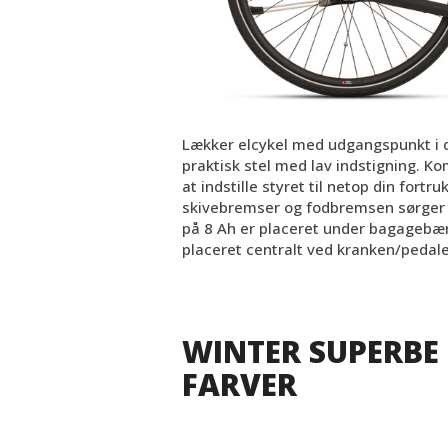
Lækker elcykel med udgangspunkt i d
praktisk stel med lav indstigning. K
at indstille styret til netop din fort
skivebremser og fodbremsen sørger fo
på 8 Ah er placeret under bagagebæ
placeret centralt ved kranken/pedale
WINTER SUPERBE 1
FARVER