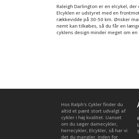
Raleigh Darlington er en elcykel, der 
Elcyklen er udstyret med en frontm
rækkevidde på 30-50 km. Ønsker man
nemt kan tilkøbes, så du får en læng
cyklens design minder meget om en k
Hos Ralph's Cykler finder du
altid et pænt stort udvalgt af
cykler i høj kvalitet. Uanset
om du søger damecykler,
herrecykler, Elcykler, så har vi
det du mangler. Inden for