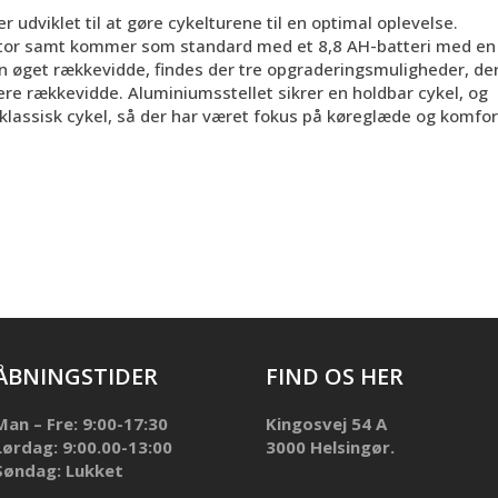
er udviklet til at gøre cykelturene til en optimal oplevelse.
otor samt kommer som standard med et 8,8 AH-batteri med en
 øget rækkevidde, findes der tre opgraderingsmuligheder, de
ere rækkevidde. Aluminiumsstellet sikrer en holdbar cykel, og
lassisk cykel, så der har været fokus på køreglæde og komfor
ÅBNINGSTIDER
FIND OS HER
Man – Fre: 9:00-17:30
Kingosvej 54 A
Lørdag: 9:00.00-13:00
3000 Helsingør.
Søndag: Lukket